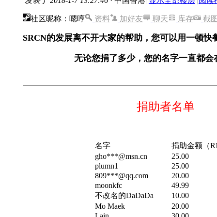
发表于 2018-1-7 13:27:46
· 中国香港
|
显示全部楼层
|
阅读
社区昵称：嗯哼
资料
加好友
聊天
库存
截
SRCN的发展离不开大家的帮助，您可以用一顿快
无论您捐了多少，您的名字一直都会
捐助者名单
名字
捐助金额（R
gho***@msn.cn
25.00
plumn1
25.00
809***@qq.com
20.00
moonkfc
49.99
不改名的DaDaDa
10.00
Mo Maek
20.00
Lain
30.00