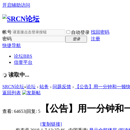
开启辅助访问
帐号
找回密码
自动登录
密码
注册
登录
快捷导航
论坛
BBS
信誉平台
读取中...
SRCN论坛
»
论坛
›
站务
›
问题反馈
›
【公告】用一分钟和一顿快餐
返回列表
【公告】用一分钟和
查看:
64653
|
回复:
5
[复制链接]