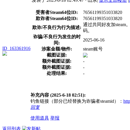
发表于 2025-6-18 02:49:47
· 山东
|
显示全部楼层
|
受害者Steam64位ID:
76561199351033820
欺诈者Steam64位ID:
76561199351033820
通过共同好友加stea
欺诈/不良行为行为描述:
码。
诈骗/不良行为发生的时
2025-06-16
间:
ID_163361916
涉案金额/物件:
steam账号
截图证据:
额外截图证据:
-
额外截图证据:
-
处理结果:
-
补充内容 (2025-6-18 02:51):
钓鱼链接（部分已经替换为诈骗者steamid）：
htt
回复
使用道具
举报
返回列表