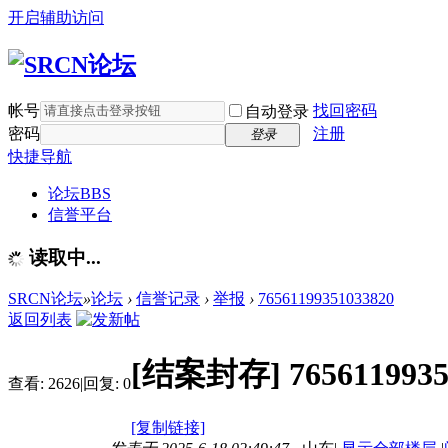
开启辅助访问
帐号
找回密码
自动登录
密码
注册
登录
快捷导航
论坛
BBS
信誉平台
读取中...
SRCN论坛
»
论坛
›
信誉记录
›
举报
›
76561199351033820
返回列表
[结案封存]
765611993
查看:
2626
|
回复:
0
[复制链接]