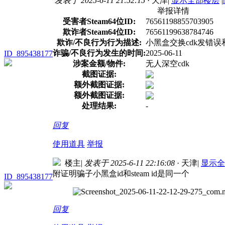
发表于 2025-6-11 21:52:15
· 天津
|
显示全部楼层
|
举报详情
受害者Steam64位ID:
76561198855703905
欺诈者Steam64位ID:
76561199638784746
欺诈/不良行为行为描述:
小黑盒交换cdk发错
诈骗/不良行为发生的时间:
2025-06-11
ID_895438177
涉案金额/物件:
无人深空cdk
截图证据:
额外截图证据:
额外截图证据:
处理结果:
-
回复
使用道具
举报
楼主
|
发表于 2025-6-11 22:16:08
· 天津
|
显示全
附证明骗子小黑盒id和steam id是同一个
ID_895438177
回复