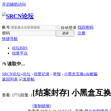
开启辅助访问
帐号
找回密码
自动登录
密码
注册
登录
快捷导航
论坛
BBS
信誉平台
读取中...
SRCN论坛
»
论坛
›
信誉记录
›
举报
›
小黑盒互换cdk被骗
返回列表
[结案封存]
小黑盒互换
查看:
1771
|
回复:
1
[复制链接]