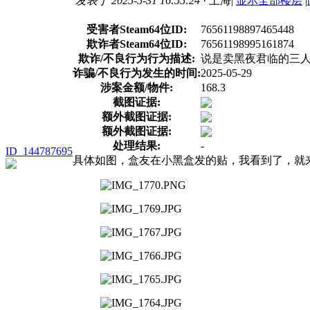
发表于 2025-5-31 16:55:24
· 上海
|
显示全部楼层
|
受害者Steam64位ID:
76561198897465448
欺诈者Steam64位ID:
76561198995161874
欺诈/不良行为行为描述:
说是卖黑夜君临的三人
诈骗/不良行为发生的时间:
2025-05-29
涉案金额/物件:
168.3
截图证据:
额外截图证据:
额外截图证据:
处理结果:
-
ID_144787695
具体如图，盒友在小黑盒发的贴，我看到了，就