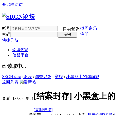
开启辅助访问
帐号
找回密码
自动登录
密码
注册
登录
快捷导航
论坛
BBS
信誉平台
读取中...
SRCN论坛
»
论坛
›
信誉记录
›
举报
›
小黑盒上的诈骗犯
返回列表
[结案封存]
小黑盒上
查看:
1873
|
回复:
1
[复制链接]