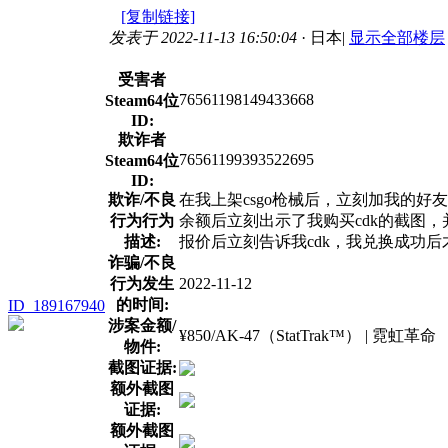
[复制链接]
发表于 2022-11-13 16:50:04
· 日本
|
显示全部楼层
受害者
76561198149433668
Steam64位
ID:
欺诈者
76561199393522695
Steam64位
ID:
欺诈/不良
在我上架csgo枪械后，立刻加我的好
行为行为
余额后立刻出示了我购买cdk的截图，并
描述:
报价后立刻告诉我cdk，我兑换成功
诈骗/不良
行为发生
2022-11-12
的时间:
ID_189167940
涉案金额/
¥850/AK-47（StatTrak™） | 霓虹革命
物件:
截图证据:
额外截图
证据:
额外截图