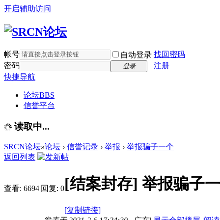
开启辅助访问
帐号
找回密码
自动登录
密码
注册
登录
快捷导航
论坛
BBS
信誉平台
读取中...
SRCN论坛
»
论坛
›
信誉记录
›
举报
›
举报骗子一个
返回列表
[结案封存]
举报骗子
查看:
6694
|
回复:
0
[复制链接]