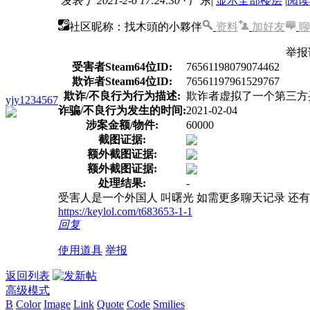
发表于 2021-2-6 17:24:30
· 广东
|
显示全部楼层
|
阅读
社区昵称：找木頭的小夥伴
资料
加好友
聊
举报
受害者Steam64位ID:
76561198079074462
欺诈者Steam64位ID:
76561197961529767
欺诈/不良行为行为描述:
欺诈者虚拟了一个第三方
yjy1234567
诈骗/不良行为发生的时间:
2021-02-04
涉案金额/物件:
60000
截图证据:
额外截图证据:
额外截图证据:
处理结果:
-
受害人是一个外国人 叫曙光 如需更多聊天记录 还有详
https://keylol.com/t683653-1-1
回复
使用道具
举报
返回列表
高级模式
B
Color
Image
Link
Quote
Code
Smilies