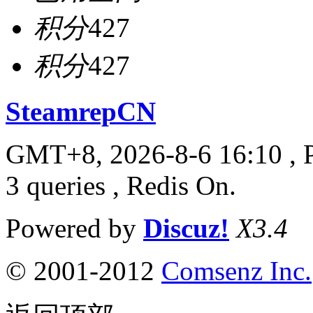
积分
427
积分
427
SteamrepCN
GMT+8, 2026-8-6 16:10
, 
3 queries , Redis On.
Powered by
Discuz!
X3.4
© 2001-2012
Comsenz Inc.