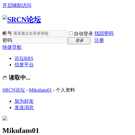
开启辅助访问
帐号
找回密码
自动登录
密码
注册
登录
快捷导航
论坛
BBS
信誉平台
读取中...
SRCN论坛
›
Mikufans01
›
个人资料
加为好友
发送消息
Mikufans01