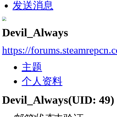
发送消息
Devil_Always
https://forums.steamrepcn.
主题
个人资料
Devil_Always
(UID: 49)