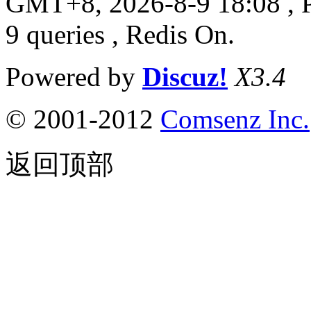
GMT+8, 2026-8-9 18:08
, 
9 queries , Redis On.
Powered by
Discuz!
X3.4
© 2001-2012
Comsenz Inc.
返回顶部