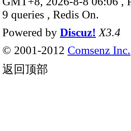
GMT+8, 2026-8-8 06:06
, 
9 queries , Redis On.
Powered by
Discuz!
X3.4
© 2001-2012
Comsenz Inc.
返回顶部