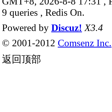
GMT+8, 2026-8-8 17:31
, 
9 queries , Redis On.
Powered by
Discuz!
X3.4
© 2001-2012
Comsenz Inc.
返回顶部