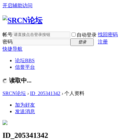
开启辅助访问
帐号
找回密码
自动登录
密码
注册
登录
快捷导航
论坛
BBS
信誉平台
读取中...
SRCN论坛
›
ID_205341342
›
个人资料
加为好友
发送消息
ID_205341342