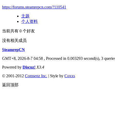
https://forums.steamrepcn.com/?110541
主题
个人资料
当前共有
0
个好友
没有相关成员
SteamrepCN
GMT+8, 2026-8-7 04:58
, Processed in 0.003293 second(s), 3 querie
Powered by
Discuz!
X3.4
© 2001-2012
Comsenz Inc.
| Style by
Coxxs
返回顶部