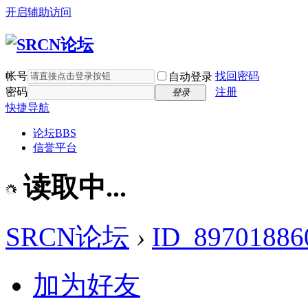
开启辅助访问
帐号
找回密码
自动登录
密码
注册
登录
快捷导航
论坛
BBS
信誉平台
读取中...
SRCN论坛
›
ID_89701886
加为好友