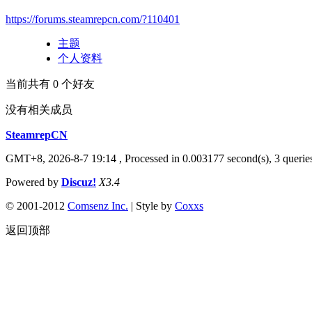
https://forums.steamrepcn.com/?110401
主题
个人资料
当前共有
0
个好友
没有相关成员
SteamrepCN
GMT+8, 2026-8-7 19:14
, Processed in 0.003177 second(s), 3 querie
Powered by
Discuz!
X3.4
© 2001-2012
Comsenz Inc.
| Style by
Coxxs
返回顶部