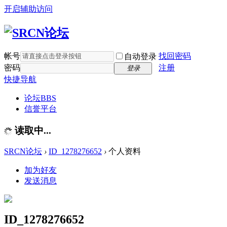
开启辅助访问
帐号
找回密码
自动登录
密码
注册
登录
快捷导航
论坛
BBS
信誉平台
读取中...
SRCN论坛
›
ID_1278276652
›
个人资料
加为好友
发送消息
ID_1278276652