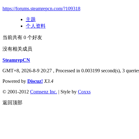
https://forums.steamrepcn.com/?109318
主题
个人资料
当前共有
0
个好友
没有相关成员
SteamrepCN
GMT+8, 2026-8-9 20:27
, Processed in 0.003199 second(s), 3 querie
Powered by
Discuz!
X3.4
© 2001-2012
Comsenz Inc.
| Style by
Coxxs
返回顶部