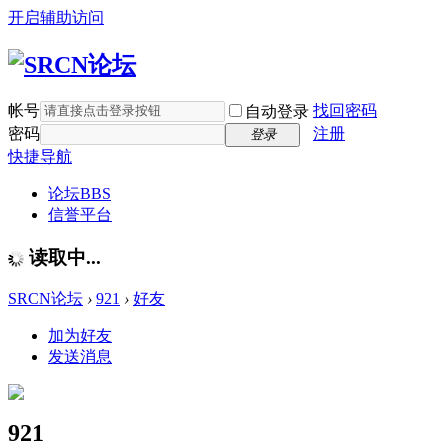
开启辅助访问
帐号
找回密码
自动登录
密码
注册
登录
快捷导航
论坛
BBS
信誉平台
读取中...
SRCN论坛
›
921
›
好友
加为好友
发送消息
921