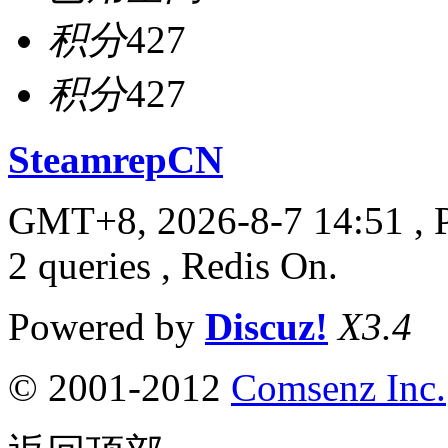
积分
427
积分
427
SteamrepCN
GMT+8, 2026-8-7 14:51
, 
2 queries , Redis On.
Powered by
Discuz!
X3.4
© 2001-2012
Comsenz Inc.