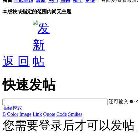
新窗
全部主题
最新
热门
热帖
精华
更多
作者
回复/查看
最后
本版块或指定的范围内尚无主题
返 回
快速发帖
还可输入
80
高级模式
B
Color
Image
Link
Quote
Code
Smilies
您需要登录后才可以发帖