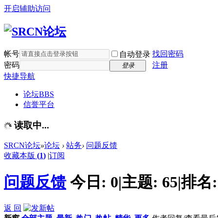
开启辅助访问
帐号
找回密码
自动登录
密码
注册
登录
快捷导航
论坛
BBS
信誉平台
读取中...
SRCN论坛
»
论坛
›
站务
›
问题反馈
收藏本版
(
1
)
|
订阅
问题反馈
今日:
0
|
主题:
65
|
排名
返 回