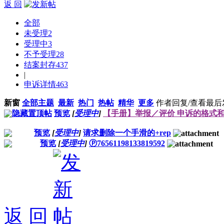
返 回
全部
未受理
2
受理中
3
不予受理
28
结案封存
437
|
申诉详情
463
新窗
全部主题
最新
热门
热帖
精华
更多
作者
回复/查看
最后
隐藏置顶帖
预览
[
受理中
]
【手册】举报／评价 申诉的格式
预览
[
受理中
]
请求删除一个手滑的+rep
预览
[
受理中
]
Ⓟ76561198133819592
返 回