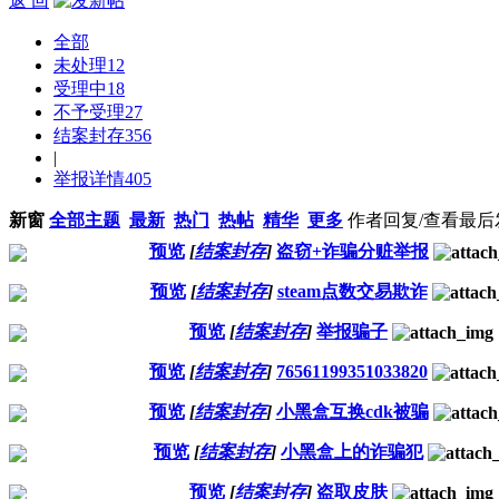
返 回
全部
未处理
12
受理中
18
不予受理
27
结案封存
356
|
举报详情
405
新窗
全部主题
最新
热门
热帖
精华
更多
作者
回复/查看
最后
预览
[
结案封存
]
盗窃+诈骗分赃举报
预览
[
结案封存
]
steam点数交易欺诈
预览
[
结案封存
]
举报骗子
预览
[
结案封存
]
76561199351033820
预览
[
结案封存
]
小黑盒互换cdk被骗
预览
[
结案封存
]
小黑盒上的诈骗犯
预览
[
结案封存
]
盗取皮肤