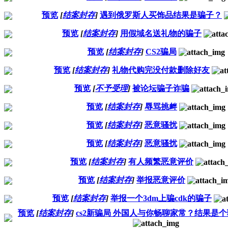
预览
[
结案封存
]
遇到俄罗斯人买饰品结果是骗子？
预览
[
结案封存
]
用假域名送礼物的骗子
预览
[
结案封存
]
CS2骗局
预览
[
结案封存
]
礼物代购完没付款删除好友
预览
[
不予受理
]
被论坛骗子诈骗
预览
[
结案封存
]
辱骂挑衅
预览
[
结案封存
]
恶意骚扰
预览
[
结案封存
]
恶意骚扰
预览
[
结案封存
]
有人频繁恶意评价
预览
[
结案封存
]
举报恶意评价
预览
[
结案封存
]
举报一个3dm上骗cdk的骗子
预览
[
结案封存
]
cs2新骗局 外国人与你畅聊家常？结果是