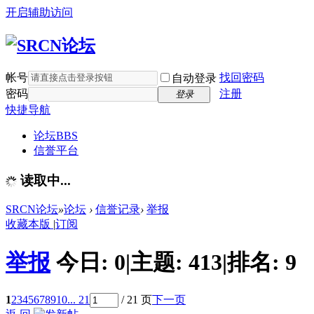
开启辅助访问
帐号
找回密码
自动登录
密码
注册
登录
快捷导航
论坛
BBS
信誉平台
读取中...
SRCN论坛
»
论坛
›
信誉记录
›
举报
收藏本版
|
订阅
举报
今日:
0
|
主题:
413
|
排名:
9
1
2
3
4
5
6
7
8
9
10
... 21
/ 21 页
下一页