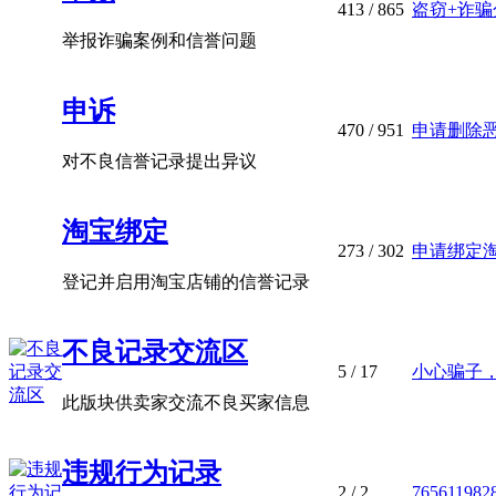
413
/ 865
盗窃+诈
举报诈骗案例和信誉问题
申诉
470
/ 951
申请删除恶意
对不良信誉记录提出异议
淘宝绑定
273
/ 302
申请绑定
登记并启用淘宝店铺的信誉记录
不良记录交流区
5
/ 17
小心骗子，
此版块供卖家交流不良买家信息
违规行为记录
2
/ 2
765611982