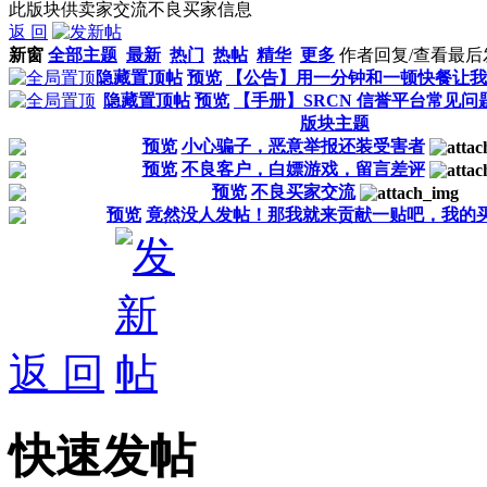
此版块供卖家交流不良买家信息
返 回
新窗
全部主题
最新
热门
热帖
精华
更多
作者
回复/查看
最后
隐藏置顶帖
预览
【公告】用一分钟和一顿快餐让我
隐藏置顶帖
预览
【手册】SRCN 信誉平台常见问题
版块主题
预览
小心骗子，恶意举报还装受害者
预览
不良客户，白嫖游戏，留言差评
预览
不良买家交流
预览
竟然没人发帖！那我就来贡献一贴吧，我的
返 回
快速发帖