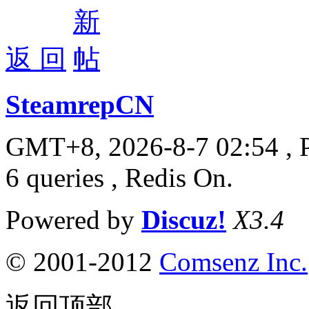
返 回
SteamrepCN
GMT+8, 2026-8-7 02:54
, 
6 queries , Redis On.
Powered by
Discuz!
X3.4
© 2001-2012
Comsenz Inc.
返回顶部