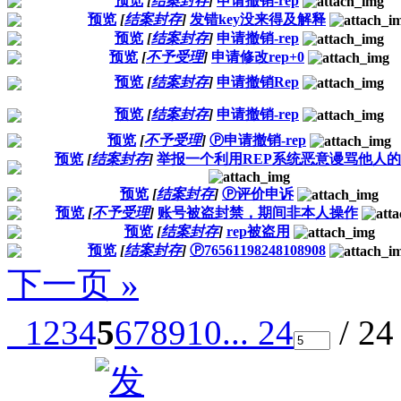
预览
[
结案封存
]
申请撤销-rep
预览
[
结案封存
]
发错key没来得及解释
预览
[
结案封存
]
申请撤销-rep
预览
[
不予受理
]
申请修改rep+0
预览
[
结案封存
]
申请撤销Rep
预览
[
结案封存
]
申请撤销-rep
预览
[
不予受理
]
Ⓟ申请撤销-rep
预览
[
结案封存
]
举报一个利用REP系统恶意谩骂他人
预览
[
结案封存
]
Ⓟ评价申诉
预览
[
不予受理
]
账号被盗封禁，期间非本人操作
预览
[
结案封存
]
rep被盗用
预览
[
结案封存
]
Ⓟ76561198248108908
下一页 »
1
2
3
4
5
6
7
8
9
10
... 24
/ 2