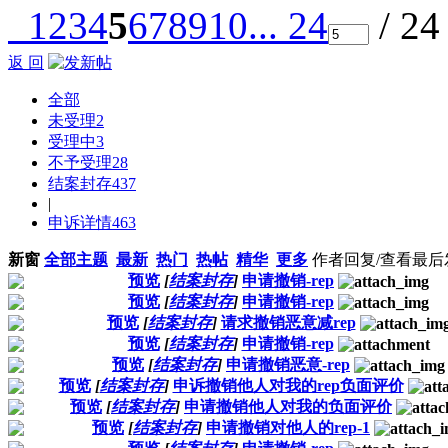
1
2
3
4
5
6
7
8
9
10
... 24
/ 2
返 回
全部
未受理
2
受理中
3
不予受理
28
结案封存
437
|
申诉详情
463
新窗
全部主题
最新
热门
热帖
精华
更多
作者
回复/查看
最后
预览
[
结案封存
]
申请撤销-rep
预览
[
结案封存
]
申请撤销-rep
预览
[
结案封存
]
请求撤销恶意减rep
预览
[
结案封存
]
申请撤销-rep
预览
[
结案封存
]
申请撤销恶意-rep
预览
[
结案封存
]
申诉撤销他人对我的rep负面评价
预览
[
结案封存
]
申请撤销他人对我的负面评价
预览
[
结案封存
]
申请撤销对他人的rep-1