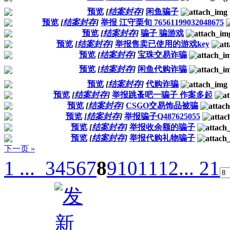
预览
[
结案封存
]
闲鱼骗子
预览
[
结案封存
]
举报 江守栗旬 76561199032048675
预览
[
结案封存
]
骗子 骗游戏
预览
[
结案封存
]
举报售卖已使用的游戏key
预览
[
结案封存
]
宝珠交易诈骗
预览
[
结案封存
]
闲鱼代购诈骗
预览
[
结案封存
]
代购诈骗
预览
[
结案封存
]
举报跳蚤吧一骗子 作案多起
预览
[
结案封存
]
CSGO交易饰品被骗
预览
[
结案封存
]
举报骗子Q487625055
预览
[
结案封存
]
举报收余额的骗子
预览
[
结案封存
]
举报代购礼物骗子
下一页 »
1 ...
3
4
5
6
7
8
9
10
11
12
... 21