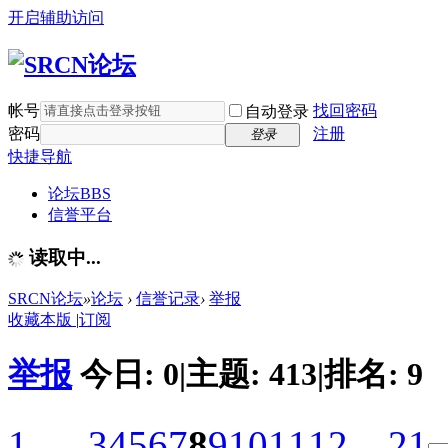
开启辅助访问
帐号
找回密码
自动登录
密码
注册
登录
快捷导航
论坛
BBS
信誉平台
读取中...
SRCN论坛
»
论坛
›
信誉记录
›
举报
收藏本版
|
订阅
举报
今日:
0
|
主题:
413
|
排名:
9
1 ...
3
4
5
6
7
8
9
10
11
12
... 21