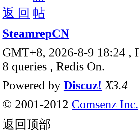
返 回
SteamrepCN
GMT+8, 2026-8-9 18:24
, 
8 queries , Redis On.
Powered by
Discuz!
X3.4
© 2001-2012
Comsenz Inc.
返回顶部