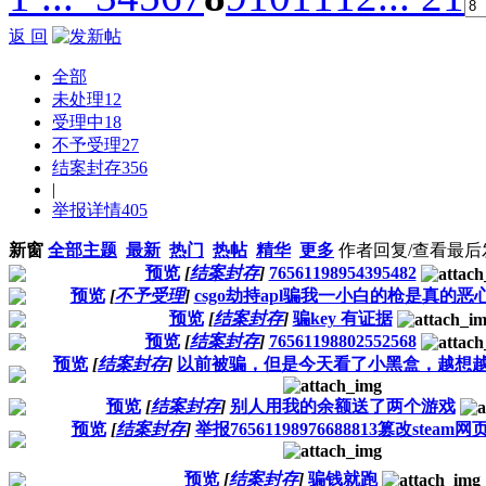
返 回
全部
未处理
12
受理中
18
不予受理
27
结案封存
356
|
举报详情
405
新窗
全部主题
最新
热门
热帖
精华
更多
作者
回复/查看
最后
预览
[
结案封存
]
76561198954395482
预览
[
不予受理
]
csgo劫持apl骗我一小白的枪是真的恶
预览
[
结案封存
]
骗key 有证据
预览
[
结案封存
]
76561198802552568
预览
[
结案封存
]
以前被骗，但是今天看了小黑盒，越想
预览
[
结案封存
]
别人用我的余额送了两个游戏
预览
[
结案封存
]
举报76561198976688813篡改ste
预览
[
结案封存
]
骗钱就跑